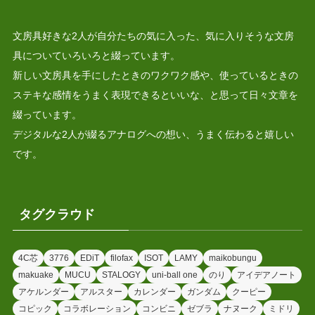
文房具好きな2人が自分たちの気に入った、気に入りそうな文房
具についていろいろと綴っています。
新しい文房具を手にしたときのワクワク感や、使っているときの
ステキな感情をうまく表現できるといいな、と思って日々文章を
綴っています。
デジタルな2人が綴るアナログへの想い、うまく伝わると嬉しい
です。
タグクラウド
4C芯
3776
EDiT
filofax
ISOT
LAMY
maikobungu
makuake
MUCU
STALOGY
uni-ball one
のり
アイデアノート
アケルンダー
アルスター
カレンダー
ガンダム
クーピー
コピック
コラボレーション
コンビニ
ゼブラ
ナヌーク
ミドリ