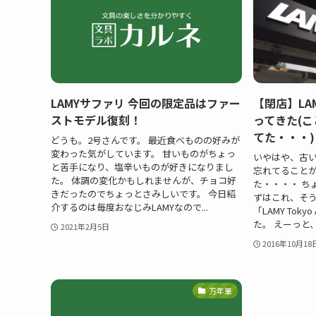
LAMYサファリ 今回の限定品はファー
【閉店】LAMY
ストモデル復刻！
ってきた(
てた・・・)
どうも。2号さんです。 最近食べものの好みが
変わった気がしています。 甘いものがちょっ
いやはや、古
と苦手になり、塩辛いものが好きになりまし
忘れてること
た。 体調の変化かもしれませんが、チョコ好
た・・・・ ち
きだったのでちょっとさみしいです。 今日紹
ずはこれ、そ
介するのは毎度おなじみLAMYなので...
「LAMY Tok
た。 えーっと
2021年2月5日
2016年10月18
万年筆