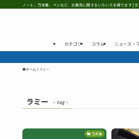
ノート、万年筆、ペンなど、文房具に関するいろいろを綴ります | 文
カテゴリ
コラム
ニュース・
ホーム
ラミー
ラミー
– tag –
万年筆