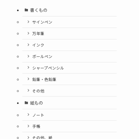
書くもの
サインペン
万年筆
インク
ボールペン
シャープペンシル
鉛筆・色鉛筆
その他
紙もの
ノート
手帳
その他、紙