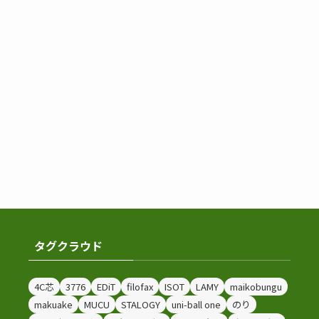
タグクラウド
4C芯
3776
EDiT
filofax
ISOT
LAMY
maikobungu
makuake
MUCU
STALOGY
uni-ball one
のり