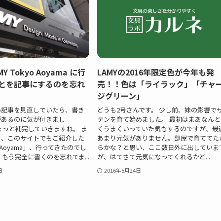
 Tokyo Aoyama に行
LAMYの2016年限定色が今年も発
ことを記事にするのを忘れ
売！！色は「ライラック」「チャ
ジグリーン」
い記事を見直していたら、書き
どうも2号さんです。 少し前、妹の影響で
があるのに気が付きまし
テンを育て始めました。 最初はまあなんと
ょっと補完していきますね。 ま
くうまくいっていた気もするのですが、最
う、このサイトでもご紹介した
あまり元気がありません。部屋で育ててた
yo Aoyama」、行ってきたのでし
らかな？と思い、ここ数日外に出していま
、もう完全に書くのを忘れてま...
が、はてさて元気になってくれるかど...
日
2016年5月24日