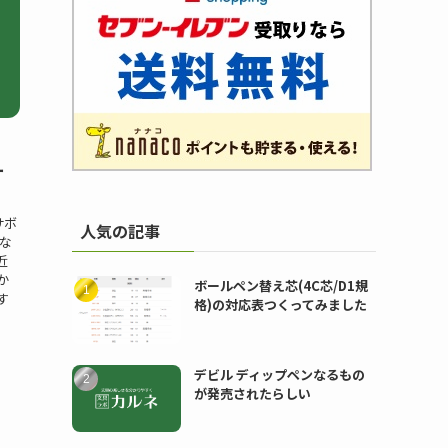
ー
サボ
人気の記事
な
近
か
ボールペン替え芯(4C芯/D1規
す
格)の対応表つくってみました
デビル ディップペンなるもの
が発売されたらしい