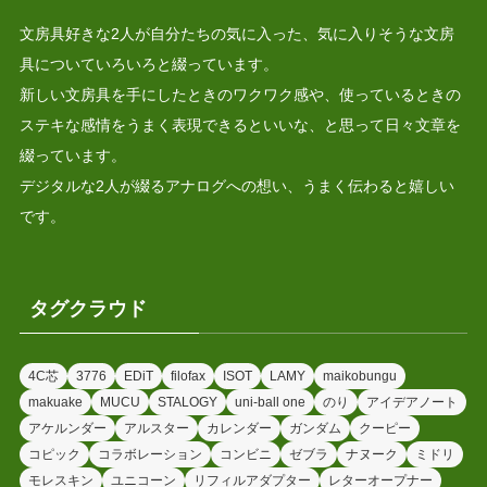
文房具好きな2人が自分たちの気に入った、気に入りそうな文房
具についていろいろと綴っています。
新しい文房具を手にしたときのワクワク感や、使っているときの
ステキな感情をうまく表現できるといいな、と思って日々文章を
綴っています。
デジタルな2人が綴るアナログへの想い、うまく伝わると嬉しい
です。
タグクラウド
4C芯
3776
EDiT
filofax
ISOT
LAMY
maikobungu
makuake
MUCU
STALOGY
uni-ball one
のり
アイデアノート
アケルンダー
アルスター
カレンダー
ガンダム
クーピー
コピック
コラボレーション
コンビニ
ゼブラ
ナヌーク
ミドリ
モレスキン
ユニコーン
リフィルアダプター
レターオープナー