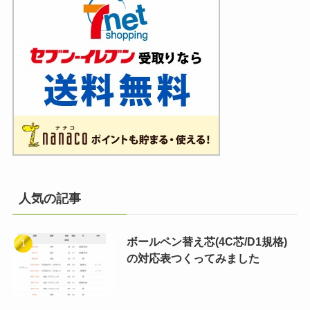
人気の記事
ボールペン替え芯(4C芯/D1規格)
の対応表つくってみました