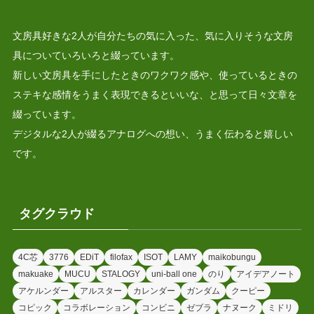
文房具好きな2人が自分たちの気に入った、気に入りそうな文房
具についていろいろと綴っています。
新しい文房具を手にしたときのワクワク感や、使っているときの
ステキな感情をうまく表現できるといいな、と思って日々文章を
綴っています。
デジタルな2人が綴るアナログへの想い、うまく伝わると嬉しい
です。
タグクラウド
4C芯
3776
EDiT
filofax
ISOT
LAMY
maikobungu
makuake
MUCU
STALOGY
uni-ball one
のり
アイデアノート
アケルンダー
アルスター
カレンダー
ガンダム
クーピー
コピック
コラボレーション
コンビニ
ゼブラ
ナヌーク
ミドリ