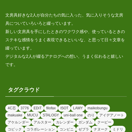
文房具好きな2人が自分たちの気に入った、気に入りそうな文房
具についていろいろと綴っています。
新しい文房具を手にしたときのワクワク感や、使っているときの
ステキな感情をうまく表現できるといいな、と思って日々文章を
綴っています。
デジタルな2人が綴るアナログへの想い、うまく伝わると嬉しい
です。
タグクラウド
4C芯
3776
EDiT
filofax
ISOT
LAMY
maikobungu
makuake
MUCU
STALOGY
uni-ball one
のり
アイデアノート
アケルンダー
アルスター
カレンダー
ガンダム
クーピー
コピック
コラボレーション
コンビニ
ゼブラ
ナヌーク
ミドリ