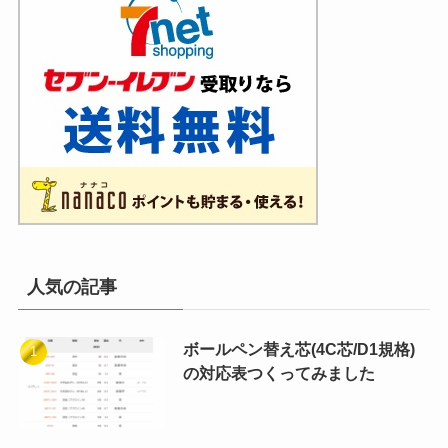
人気の記事
ボールペン替え芯(4C芯/D1規格)
の対応表つくってみました