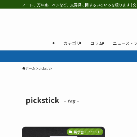
ノート、万年筆、ペンなど、文房具に関するいろいろを綴ります | 文
カテゴリ
コラム
ニュース・
ホーム
pickstick
pickstick
– tag –
展示会・イベント