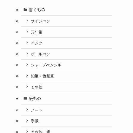
書くもの
サインペン
万年筆
インク
ボールペン
シャープペンシル
鉛筆・色鉛筆
その他
紙もの
ノート
手帳
その他、紙