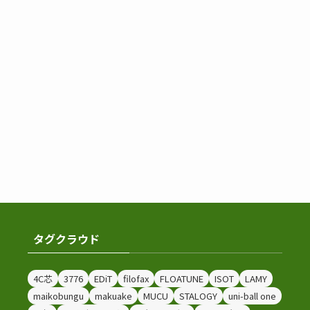
タグクラウド
4C芯
3776
EDiT
filofax
FLOATUNE
ISOT
LAMY
maikobungu
makuake
MUCU
STALOGY
uni-ball one