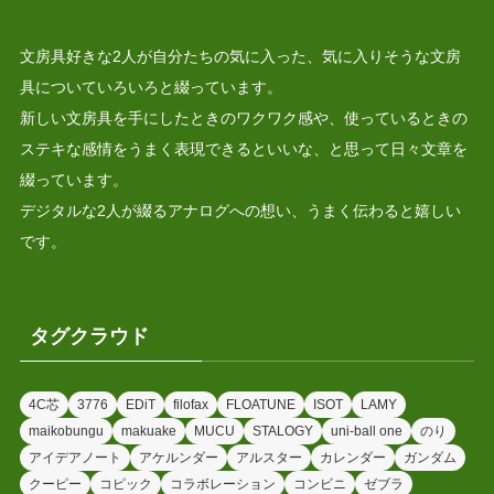
文房具好きな2人が自分たちの気に入った、気に入りそうな文房
具についていろいろと綴っています。
新しい文房具を手にしたときのワクワク感や、使っているときの
ステキな感情をうまく表現できるといいな、と思って日々文章を
綴っています。
デジタルな2人が綴るアナログへの想い、うまく伝わると嬉しい
です。
タグクラウド
4C芯
3776
EDiT
filofax
FLOATUNE
ISOT
LAMY
maikobungu
makuake
MUCU
STALOGY
uni-ball one
のり
アイデアノート
アケルンダー
アルスター
カレンダー
ガンダム
クーピー
コピック
コラボレーション
コンビニ
ゼブラ