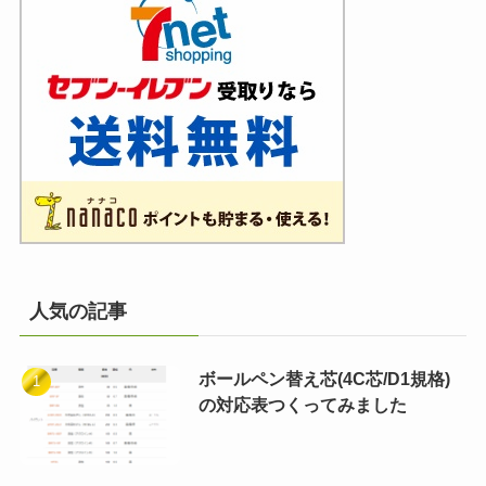
人気の記事
ボールペン替え芯(4C芯/D1規格)
の対応表つくってみました