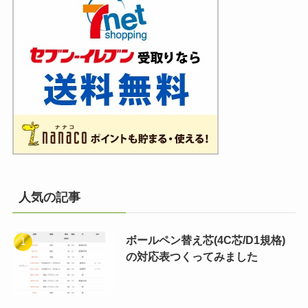
人気の記事
ボールペン替え芯(4C芯/D1規格)
の対応表つくってみました