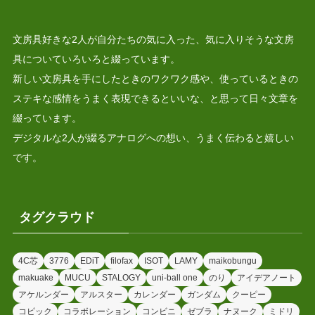
文房具好きな2人が自分たちの気に入った、気に入りそうな文房
具についていろいろと綴っています。
新しい文房具を手にしたときのワクワク感や、使っているときの
ステキな感情をうまく表現できるといいな、と思って日々文章を
綴っています。
デジタルな2人が綴るアナログへの想い、うまく伝わると嬉しい
です。
タグクラウド
4C芯
3776
EDiT
filofax
ISOT
LAMY
maikobungu
makuake
MUCU
STALOGY
uni-ball one
のり
アイデアノート
アケルンダー
アルスター
カレンダー
ガンダム
クーピー
コピック
コラボレーション
コンビニ
ゼブラ
ナヌーク
ミドリ