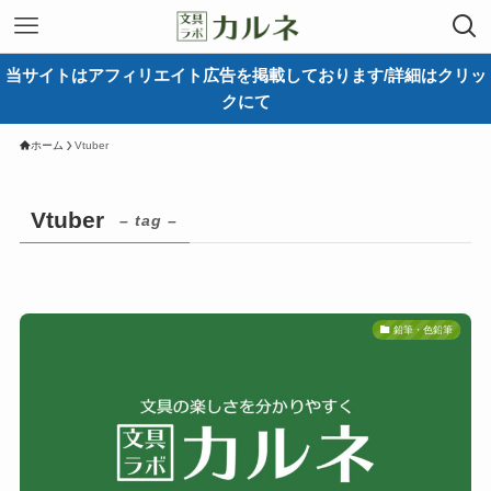
当サイトはアフィリエイト広告を掲載しております/詳細はクリッ
クにて
ホーム
Vtuber
Vtuber
– tag –
鉛筆・色鉛筆