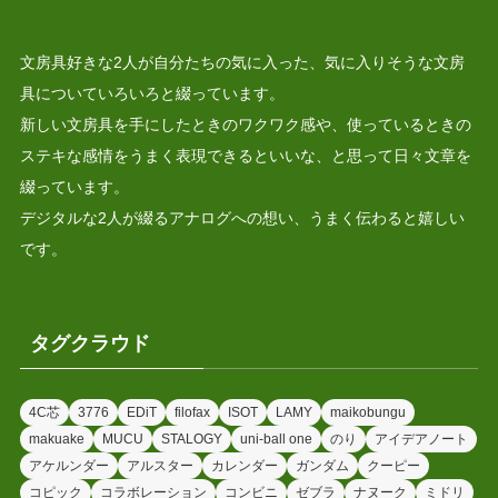
文房具好きな2人が自分たちの気に入った、気に入りそうな文房
具についていろいろと綴っています。
新しい文房具を手にしたときのワクワク感や、使っているときの
ステキな感情をうまく表現できるといいな、と思って日々文章を
綴っています。
デジタルな2人が綴るアナログへの想い、うまく伝わると嬉しい
です。
タグクラウド
4C芯
3776
EDiT
filofax
ISOT
LAMY
maikobungu
makuake
MUCU
STALOGY
uni-ball one
のり
アイデアノート
アケルンダー
アルスター
カレンダー
ガンダム
クーピー
コピック
コラボレーション
コンビニ
ゼブラ
ナヌーク
ミドリ