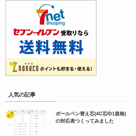
人気の記事
ボールペン替え芯(4C芯/D1規格)
の対応表つくってみました