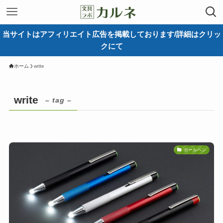
当サイトはアフィリエイト広告を掲載しております/詳細はクリッ
クにて
ホーム
write
write
– tag –
ボールペン