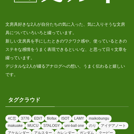
文房具好きな2人が自分たちの気に入った、気に入りそうな文房
具についていろいろと綴っています。
新しい文房具を手にしたときのワクワク感や、使っているときの
ステキな感情をうまく表現できるといいな、と思って日々文章を
綴っています。
デジタルな2人が綴るアナログへの想い、うまく伝わると嬉しい
です。
タグクラウド
4C芯
3776
EDiT
filofax
ISOT
LAMY
maikobungu
makuake
MUCU
STALOGY
uni-ball one
のり
アイデアノート
アケルンダー
アルスター
カレンダー
ガンダム
クーピー