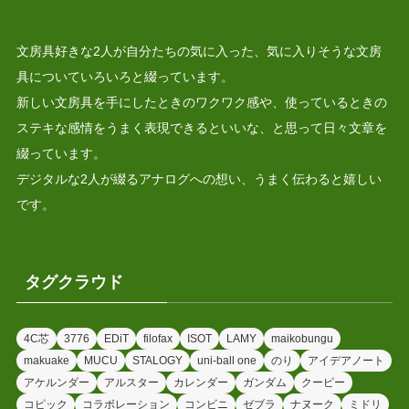
文房具好きな2人が自分たちの気に入った、気に入りそうな文房
具についていろいろと綴っています。
新しい文房具を手にしたときのワクワク感や、使っているときの
ステキな感情をうまく表現できるといいな、と思って日々文章を
綴っています。
デジタルな2人が綴るアナログへの想い、うまく伝わると嬉しい
です。
タグクラウド
4C芯
3776
EDiT
filofax
ISOT
LAMY
maikobungu
makuake
MUCU
STALOGY
uni-ball one
のり
アイデアノート
アケルンダー
アルスター
カレンダー
ガンダム
クーピー
コピック
コラボレーション
コンビニ
ゼブラ
ナヌーク
ミドリ