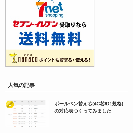
人気の記事
ボールペン替え芯(4C芯/D1規格)
の対応表つくってみました