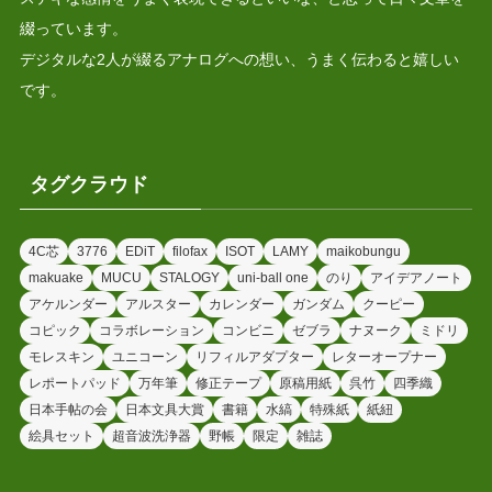
綴っています。
デジタルな2人が綴るアナログへの想い、うまく伝わると嬉しい
です。
タグクラウド
4C芯
3776
EDiT
filofax
ISOT
LAMY
maikobungu
makuake
MUCU
STALOGY
uni-ball one
のり
アイデアノート
アケルンダー
アルスター
カレンダー
ガンダム
クーピー
コピック
コラボレーション
コンビニ
ゼブラ
ナヌーク
ミドリ
モレスキン
ユニコーン
リフィルアダプター
レターオープナー
レポートパッド
万年筆
修正テープ
原稿用紙
呉竹
四季織
日本手帖の会
日本文具大賞
書籍
水縞
特殊紙
紙紐
絵具セット
超音波洗浄器
野帳
限定
雑誌