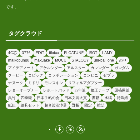
です。
タグクラウド
4C芯
3776
EDiT
filofax
FLOATUNE
ISOT
LAMY
maikobungu
makuake
MUCU
STALOGY
uni-ball one
のり
アイデアノート
アケルンダー
アルスター
カレンダー
ガンダム
クーピー
コピック
コラボレーション
コンビニ
ゼブラ
ナヌーク
ミドリ
モレスキン
リフィルアダプター
レターオープナー
レポートパッド
万年筆
修正テープ
原稿用紙
呉竹
四季織
日本手帖の会
日本文具大賞
書籍
水縞
特殊紙
紙紐
絵具セット
超音波洗浄器
野帳
限定
雑誌