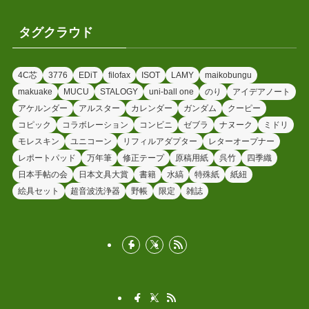
タグクラウド
4C芯
3776
EDiT
filofax
ISOT
LAMY
maikobungu
makuake
MUCU
STALOGY
uni-ball one
のり
アイデアノート
アケルンダー
アルスター
カレンダー
ガンダム
クーピー
コピック
コラボレーション
コンビニ
ゼブラ
ナヌーク
ミドリ
モレスキン
ユニコーン
リフィルアダプター
レターオープナー
レポートパッド
万年筆
修正テープ
原稿用紙
呉竹
四季織
日本手帖の会
日本文具大賞
書籍
水縞
特殊紙
紙紐
絵具セット
超音波洗浄器
野帳
限定
雑誌