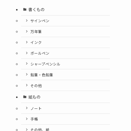
書くもの
サインペン
万年筆
インク
ボールペン
シャープペンシル
鉛筆・色鉛筆
その他
紙もの
ノート
手帳
その他、紙