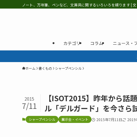
ノート、万年筆、ペンなど、文房具に関するいろいろを綴ります | 文
カテゴリ
コラム
ニュース・
ホーム
書くもの
シャープペンシル
【ISOT2015】昨年か
2015
7/11
ル「デルガード」を今さら
シャープペンシル
展示会・イベント
2015年7月11日
201