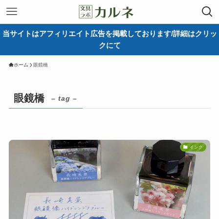
当サイトはアフィリエイト広告を掲載しております/詳細はクリッ
クにて
ホーム
眼鏡橋
眼鏡橋
– tag –
インク