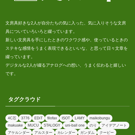
文房具好きな2人が自分たちの気に入った、気に入りそうな文房
具についていろいろと綴っています。
新しい文房具を手にしたときのワクワク感や、使っているときの
ステキな感情をうまく表現できるといいな、と思って日々文章を
綴っています。
デジタルな2人が綴るアナログへの想い、うまく伝わると嬉しい
です。
タグクラウド
4C芯
3776
EDiT
filofax
ISOT
LAMY
maikobungu
makuake
MUCU
STALOGY
uni-ball one
のり
アイデアノート
アケルンダー
アルスター
カレンダー
ガンダム
クーピー