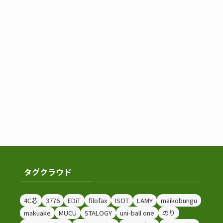
タグクラウド
4C芯
3776
EDiT
filofax
ISOT
LAMY
maikobungu
makuake
MUCU
STALOGY
uni-ball one
のり