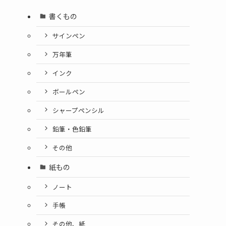
書くもの
サインペン
万年筆
インク
ボールペン
シャープペンシル
鉛筆・色鉛筆
その他
紙もの
ノート
手帳
その他、紙