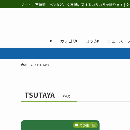
ノート、万年筆、ペンなど、文房具に関するいろいろを綴ります | 文
カテゴリ
コラム
ニュース・
ホーム
TSUTAYA
TSUTAYA
– tag –
その他、紙