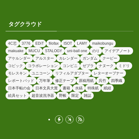
タグクラウド
4C芯
3776
EDiT
filofax
ISOT
LAMY
maikobungu
makuake
MUCU
STALOGY
uni-ball one
のり
アイデアノート
アケルンダー
アルスター
カレンダー
ガンダム
クーピー
コピック
コラボレーション
コンビニ
ゼブラ
ナヌーク
ミドリ
モレスキン
ユニコーン
リフィルアダプター
レターオープナー
レポートパッド
万年筆
修正テープ
原稿用紙
呉竹
四季織
日本手帖の会
日本文具大賞
書籍
水縞
特殊紙
紙紐
絵具セット
超音波洗浄器
野帳
限定
雑誌