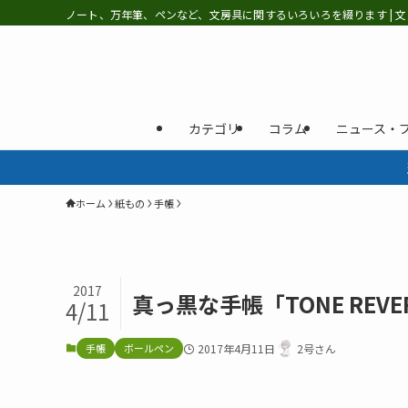
ノート、万年筆、ペンなど、文房具に関するいろいろを綴ります | 文
カテゴリ
コラム
ニュース・
ホーム
紙もの
手帳
2017
真っ黒な手帳「TONE REVERS
4/11
手帳
ボールペン
2017年4月11日
2号さん