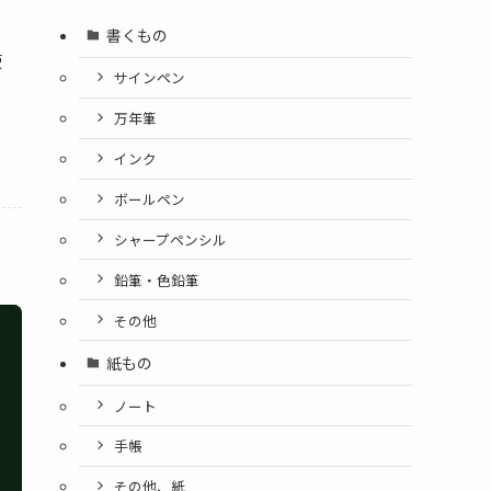
書くもの
使
サインペン
、
万年筆
インク
ボールペン
シャープペンシル
鉛筆・色鉛筆
その他
紙もの
ノート
手帳
その他、紙