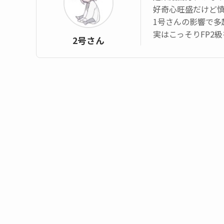
好奇心旺盛だけど
1号さんの影響で多
実はこっそりFP2
2号さん