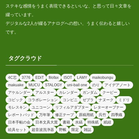
ステキな感情をうまく表現できるといいな、と思って日々文章を
綴っています。
デジタルな2人が綴るアナログへの想い、うまく伝わると嬉しい
です。
タグクラウド
4C芯
3776
EDiT
filofax
ISOT
LAMY
maikobungu
makuake
MUCU
STALOGY
uni-ball one
のり
アイデアノート
アケルンダー
アルスター
カレンダー
ガンダム
クーピー
コピック
コラボレーション
コンビニ
ゼブラ
ナヌーク
ミドリ
モレスキン
ユニコーン
リフィルアダプター
レターオープナー
レポートパッド
万年筆
修正テープ
原稿用紙
呉竹
四季織
日本手帖の会
日本文具大賞
書籍
水縞
特殊紙
紙紐
絵具セット
超音波洗浄器
野帳
限定
雑誌