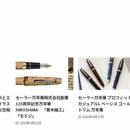
ラとエ
セーラー万年筆株式会社創業
セーラー万年筆 プロフィッ
イラス
115周年記念万年筆
カジュアルL ベーシス ゴー
31日発
HIROSHIMA 「寄木細工」
トリム 万年筆
「モミジ」
2026年5月17日
2026年5月22日