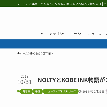
ノート、万年筆、ペンなど、文房具に関するいろいろを綴ります | 文
カテゴリ
コラム
ニュース・
ホーム
書くもの
万年筆
2019
NOLTYとKOBE INK物
10/31
万年筆
手帳
ニュース・プレスリリース
2019年10月31日