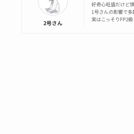
好奇心旺盛だけど
1号さんの影響で多
実はこっそりFP2
2号さん