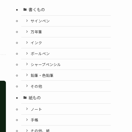
書くもの
サインペン
万年筆
インク
ボールペン
シャープペンシル
鉛筆・色鉛筆
その他
紙もの
ノート
手帳
その他、紙