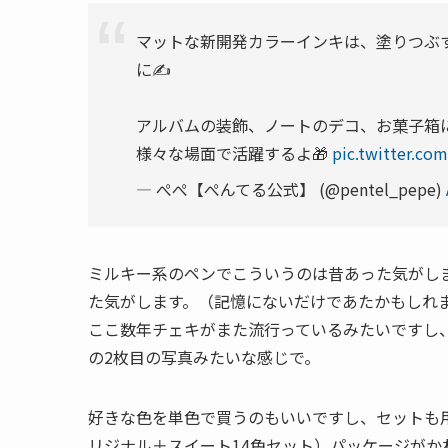
マットな新開発カラーインキは、塗りつぶ
に✍
アルバムの装飾、ノートのデコ、お菓子箱
様々な場面で活躍するよ🎁
pic.twitter.co
— ぺぺ【ぺんてる公式】 (@pentel_pepe)
ミルキー系のペンでこういうのは昔あった気がし
た気がします。（記憶にないだけであたかもしれ
ここ数年チェキがまた流行っているみたいですし、チ
の2枚目の写真みたいな感じで。
好きな色を単色で買うのもいいですし、セットも
リジナル＋スイート14色セット）パッケージが