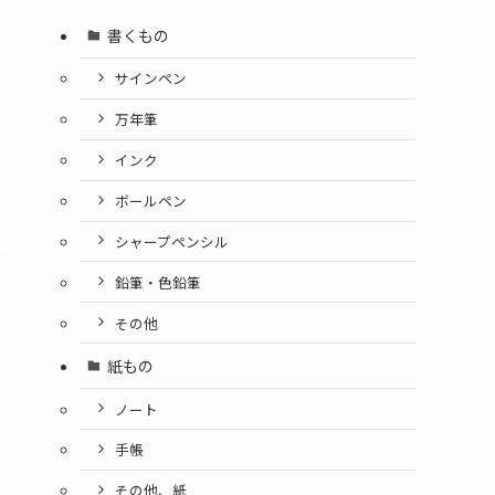
書くもの
サインペン
万年筆
インク
ボールペン
シャープペンシル
鉛筆・色鉛筆
その他
紙もの
ノート
手帳
その他、紙