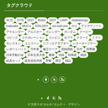
タグクラウド
4C芯
3776
EDiT
filofax
ISOT
LAMY
maikobungu
makuake
MUCU
STALOGY
uni-ball one
のり
アイデアノート
アケルンダー
アルスター
カレンダー
ガンダム
クーピー
コピック
コラボレーション
コンビニ
ゼブラ
ナヌーク
ミドリ
モレスキン
ユニコーン
リフィルアダプター
レターオープナー
レポートパッド
万年筆
修正テープ
原稿用紙
呉竹
四季織
日本手帖の会
日本文具大賞
書籍
水縞
特殊紙
紙紐
絵具セット
超音波洗浄器
野帳
限定
雑誌
©
文具ラボ カルネ / エムティ・デザイン