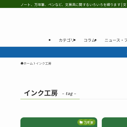
ノート、万年筆、ペンなど、文房具に関するいろいろを綴ります | 文
カテゴリ
コラム
ニュース・
ホーム
インク工房
インク工房
– tag –
万年筆