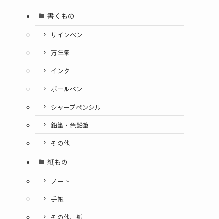
書くもの
サインペン
万年筆
インク
ボールペン
シャープペンシル
鉛筆・色鉛筆
その他
紙もの
ノート
手帳
その他、紙