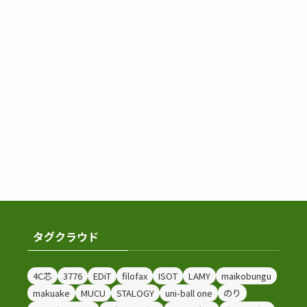
タグクラウド
4C芯
3776
EDiT
filofax
ISOT
LAMY
maikobungu
makuake
MUCU
STALOGY
uni-ball one
のり