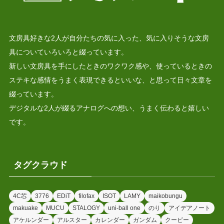
文房具好きな2人が自分たちの気に入った、気に入りそうな文房
具についていろいろと綴っています。
新しい文房具を手にしたときのワクワク感や、使っているときの
ステキな感情をうまく表現できるといいな、と思って日々文章を
綴っています。
デジタルな2人が綴るアナログへの想い、うまく伝わると嬉しい
です。
タグクラウド
4C芯
3776
EDiT
filofax
ISOT
LAMY
maikobungu
makuake
MUCU
STALOGY
uni-ball one
のり
アイデアノート
アケルンダー
アルスター
カレンダー
ガンダム
クーピー