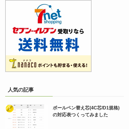
人気の記事
ボールペン替え芯(4C芯/D1規格)
の対応表つくってみました