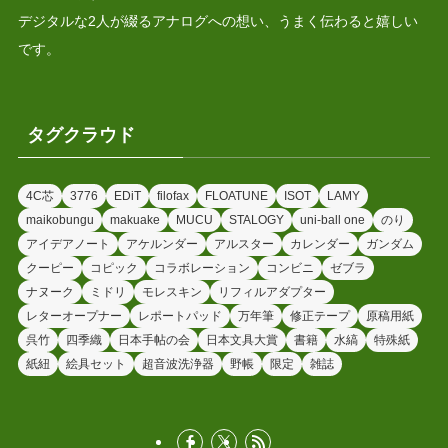
デジタルな2人が綴るアナログへの想い、うまく伝わると嬉しい
です。
タグクラウド
4C芯
3776
EDiT
filofax
FLOATUNE
ISOT
LAMY
maikobungu
makuake
MUCU
STALOGY
uni-ball one
のり
アイデアノート
アケルンダー
アルスター
カレンダー
ガンダム
クーピー
コピック
コラボレーション
コンビニ
ゼブラ
ナヌーク
ミドリ
モレスキン
リフィルアダプター
レターオープナー
レポートパッド
万年筆
修正テープ
原稿用紙
呉竹
四季織
日本手帖の会
日本文具大賞
書籍
水縞
特殊紙
紙紐
絵具セット
超音波洗浄器
野帳
限定
雑誌