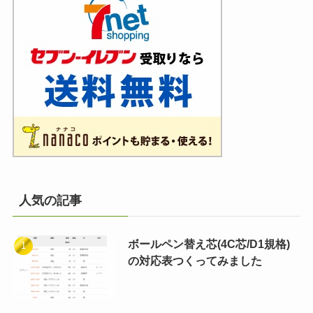
人気の記事
ボールペン替え芯(4C芯/D1規格)
の対応表つくってみました