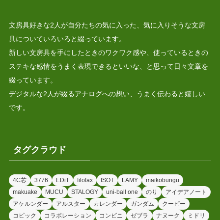
文房具好きな2人が自分たちの気に入った、気に入りそうな文房
具についていろいろと綴っています。
新しい文房具を手にしたときのワクワク感や、使っているときの
ステキな感情をうまく表現できるといいな、と思って日々文章を
綴っています。
デジタルな2人が綴るアナログへの想い、うまく伝わると嬉しい
です。
タグクラウド
4C芯
3776
EDiT
filofax
ISOT
LAMY
maikobungu
makuake
MUCU
STALOGY
uni-ball one
のり
アイデアノート
アケルンダー
アルスター
カレンダー
ガンダム
クーピー
コピック
コラボレーション
コンビニ
ゼブラ
ナヌーク
ミドリ