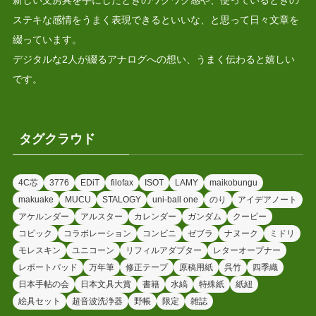
ステキな感情をうまく表現できるといいな、と思って日々文章を
綴っています。
デジタルな2人が綴るアナログへの想い、うまく伝わると嬉しい
です。
タグクラウド
4C芯
3776
EDiT
filofax
ISOT
LAMY
maikobungu
makuake
MUCU
STALOGY
uni-ball one
のり
アイデアノート
アケルンダー
アルスター
カレンダー
ガンダム
クーピー
コピック
コラボレーション
コンビニ
ゼブラ
ナヌーク
ミドリ
モレスキン
ユニコーン
リフィルアダプター
レターオープナー
レポートパッド
万年筆
修正テープ
原稿用紙
呉竹
四季織
日本手帖の会
日本文具大賞
書籍
水縞
特殊紙
紙紐
絵具セット
超音波洗浄器
野帳
限定
雑誌