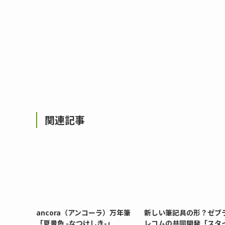
関連記事
ancora（アンコーラ）万年筆
新しい筆記具の形？ゼブ
「夏景色 -なつけしき-」
レコムの共同開発「スタ