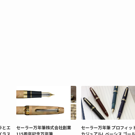
ラとエ
セーラー万年筆株式会社創業
セーラー万年筆 プロフィッ
イラス
115周年記念万年筆
カジュアルL ベーシス ゴー