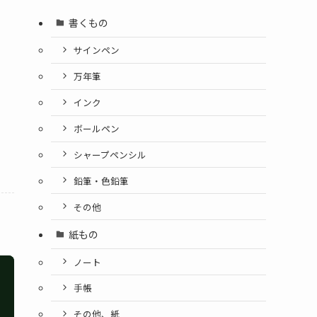
書くもの
サインペン
万年筆
インク
ボールペン
シャープペンシル
鉛筆・色鉛筆
その他
紙もの
ノート
手帳
その他、紙