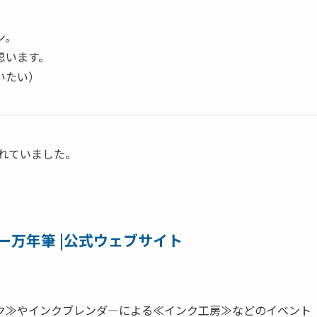
ン。
思います。
いたい）
されていました。
ラー万年筆 |公式ウェブサイト
ク≫やインクブレンダ―による≪インク工房≫などのイベント