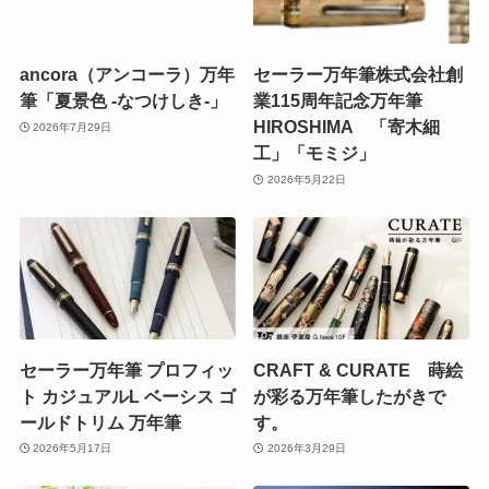
ancora（アンコーラ）万年
セーラー万年筆株式会社創
筆「夏景色 -なつけしき-」
業115周年記念万年筆
HIROSHIMA 「寄木細
2026年7月29日
工」「モミジ」
2026年5月22日
セーラー万年筆 プロフィッ
CRAFT & CURATE 蒔絵
ト カジュアルL ベーシス ゴ
が彩る万年筆したがきで
ールドトリム 万年筆
す。
2026年5月17日
2026年3月29日