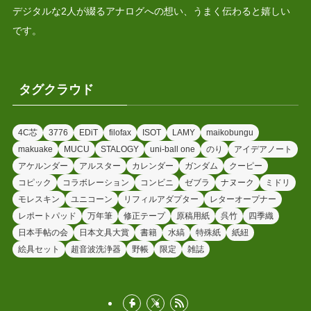
デジタルな2人が綴るアナログへの想い、うまく伝わると嬉しい
です。
タグクラウド
4C芯
3776
EDiT
filofax
ISOT
LAMY
maikobungu
makuake
MUCU
STALOGY
uni-ball one
のり
アイデアノート
アケルンダー
アルスター
カレンダー
ガンダム
クーピー
コピック
コラボレーション
コンビニ
ゼブラ
ナヌーク
ミドリ
モレスキン
ユニコーン
リフィルアダプター
レターオープナー
レポートパッド
万年筆
修正テープ
原稿用紙
呉竹
四季織
日本手帖の会
日本文具大賞
書籍
水縞
特殊紙
紙紐
絵具セット
超音波洗浄器
野帳
限定
雑誌