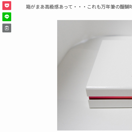
箱がまあ高級感あって・・・これも万年筆の醍醐