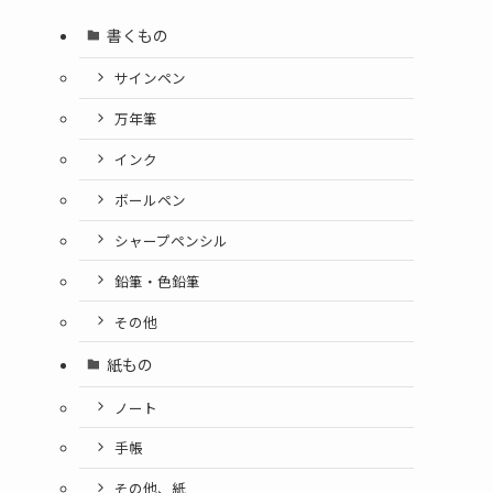
書くもの
サインペン
万年筆
インク
ボールペン
シャープペンシル
鉛筆・色鉛筆
その他
紙もの
ノート
手帳
その他、紙