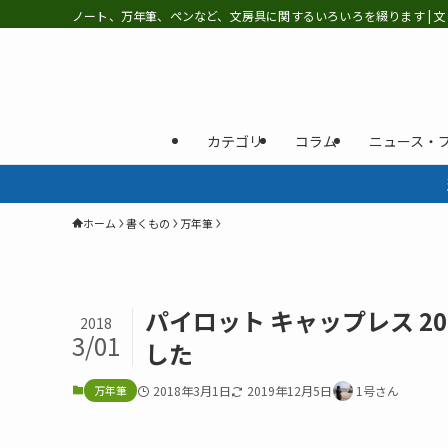
ノート、万年筆、ペンなど、文房具に関するいろいろを綴ります | 文
カテゴリ
コラム
ニュース・
ホーム
書くもの
万年筆
パイロット キャップレス 2
2018
3/01
した
万年筆
2018年3月1日
2019年12月5日
1号さん