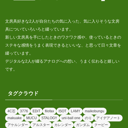
文房具好きな2人が自分たちの気に入った、気に入りそうな文房
具についていろいろと綴っています。
新しい文房具を手にしたときのワクワク感や、使っているときの
ステキな感情をうまく表現できるといいな、と思って日々文章を
綴っています。
デジタルな2人が綴るアナログへの想い、うまく伝わると嬉しい
です。
タグクラウド
4C芯
3776
EDiT
filofax
ISOT
LAMY
maikobungu
makuake
MUCU
STALOGY
uni-ball one
のり
アイデアノート
アケルンダー
アルスター
カレンダー
ガンダム
クーピー