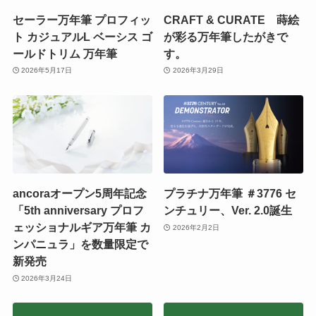
セーラー万年筆 プロフィッ
CRAFT & CURATE 蒔絵
ト カジュアルL ベーシス ゴ
が彩る万年筆したがきで
ールドトリム 万年筆
す。
2026年5月17日
2026年3月29日
ancoraオープン5周年記念
プラチナ万年筆 ＃3776 セ
「5th anniversary プロフ
ンチュリー、Ver. 2.0誕生
ェッショナルギア万年筆 カ
2026年2月2日
ンパニュラ」を数量限定で
新発売
2026年3月24日