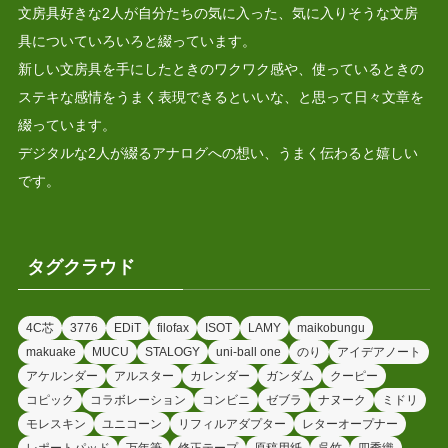
文房具好きな2人が自分たちの気に入った、気に入りそうな文房
具についていろいろと綴っています。
新しい文房具を手にしたときのワクワク感や、使っているときの
ステキな感情をうまく表現できるといいな、と思って日々文章を
綴っています。
デジタルな2人が綴るアナログへの想い、うまく伝わると嬉しい
です。
タグクラウド
4C芯
3776
EDiT
filofax
ISOT
LAMY
maikobungu
makuake
MUCU
STALOGY
uni-ball one
のり
アイデアノート
アケルンダー
アルスター
カレンダー
ガンダム
クーピー
コピック
コラボレーション
コンビニ
ゼブラ
ナヌーク
ミドリ
モレスキン
ユニコーン
リフィルアダプター
レターオープナー