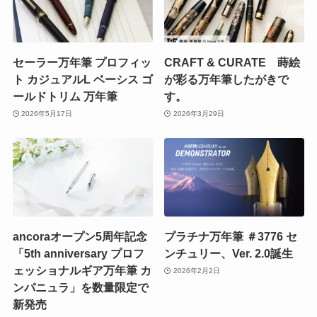
セーラー万年筆 プロフィッ
CRAFT & CURATE 蒔絵
ト カジュアルL ベーシス ゴ
が彩る万年筆したがきで
ールドトリム 万年筆
す。
2026年5月17日
2026年3月29日
ancoraオープン5周年記念
プラチナ万年筆 ＃3776 セ
「5th anniversary プロフ
ンチュリー、Ver. 2.0誕生
ェッショナルギア万年筆 カ
2026年2月2日
ンパニュラ」を数量限定で
新発売