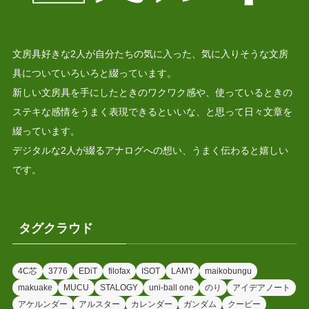
文房具好きな2人が自分たちの気に入った、気に入りそうな文房
具についていろいろと綴っています。
新しい文房具を手にしたときのワクワク感や、使っているときの
ステキな感情をうまく表現できるといいな、と思って日々文章を
綴っています。
デジタルな2人が綴るアナログへの想い、うまく伝わると嬉しい
です。
タグクラウド
4C芯
3776
EDiT
filofax
ISOT
LAMY
maikobungu
makuake
MUCU
STALOGY
uni-ball one
のり
アイデアノート
アケルンダー
アルスター
カレンダー
ガンダム
クーピー