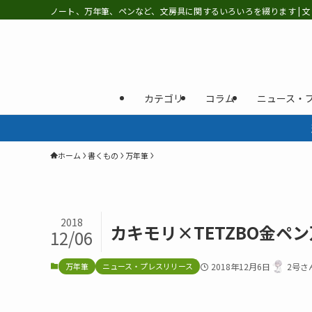
ノート、万年筆、ペンなど、文房具に関するいろいろを綴ります | 文
カテゴリ
コラム
ニュース・
ホーム
書くもの
万年筆
2018
カキモリ×TETZBO金ペン
12/06
万年筆
ニュース・プレスリリース
2018年12月6日
2号さ