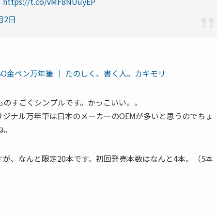
）
https://t.co/vMF8NUuyEP
月2日
ETZBO金ペン万年筆 │ たのしく、書く人。カキモリ
ものすごくシンプルです。かっこいい。。
リジナル万年筆は日本のメーカーのOEMが多いと思うのでちょ
ね。
が、なんと限定20本です。初回発売本数はなんと4本。（5本