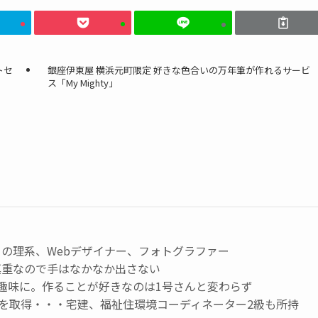
ートセ
銀座伊東屋 横浜元町限定 好きな色合いの万年筆が作れるサービ
ス「My Mighty」
の理系、Webデザイナー、フォトグラファー
慎重なので手はなかなか出さない
趣味に。作ることが好きなのは1号さんと変わらず
級を取得・・・宅建、福祉住環境コーディネーター2級も所持