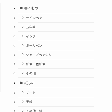
書くもの
サインペン
万年筆
インク
ボールペン
シャープペンシル
鉛筆・色鉛筆
その他
紙もの
ノート
手帳
その他、紙