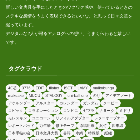
新しい文房具を手にしたときのワクワク感や、使っているときの
ステキな感情をうまく表現できるといいな、と思って日々文章を
綴っています。
デジタルな2人が綴るアナログへの想い、うまく伝わると嬉しい
です。
タグクラウド
4C芯
3776
EDiT
filofax
ISOT
LAMY
maikobungu
makuake
MUCU
STALOGY
uni-ball one
のり
アイデアノート
アケルンダー
アルスター
カレンダー
ガンダム
クーピー
コピック
コラボレーション
コンビニ
ゼブラ
ナヌーク
ミドリ
モレスキン
ユニコーン
リフィルアダプター
レターオープナー
レポートパッド
万年筆
修正テープ
原稿用紙
呉竹
四季織
日本手帖の会
日本文具大賞
書籍
水縞
特殊紙
紙紐