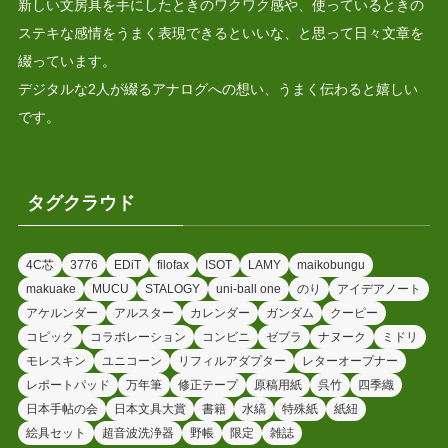
新しい文房具を手にしたときのワクワク感や、使っているときの
ステキな感情をうまく表現できるといいな、と思って日々文章を
綴っています。
デジタルな2人が綴るアナログへの想い、うまく伝わると嬉しい
です。
タグクラウド
4C芯
3776
EDiT
filofax
ISOT
LAMY
maikobungu
makuake
MUCU
STALOGY
uni-ball one
のり
アイデアノート
アケルンダー
アルスター
カレンダー
ガンダム
クーピー
コピック
コラボレーション
コンビニ
ゼブラ
ナヌーク
ミドリ
モレスキン
ユニコーン
リフィルアダプター
レターオープナー
レポートパッド
万年筆
修正テープ
原稿用紙
呉竹
四季織
日本手帖の会
日本文具大賞
書籍
水縞
特殊紙
紙紐
絵具セット
超音波洗浄器
野帳
限定
雑誌