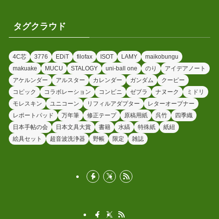
タグクラウド
4C芯
3776
EDiT
filofax
ISOT
LAMY
maikobungu
makuake
MUCU
STALOGY
uni-ball one
のり
アイデアノート
アケルンダー
アルスター
カレンダー
ガンダム
クーピー
コピック
コラボレーション
コンビニ
ゼブラ
ナヌーク
ミドリ
モレスキン
ユニコーン
リフィルアダプター
レターオープナー
レポートパッド
万年筆
修正テープ
原稿用紙
呉竹
四季織
日本手帖の会
日本文具大賞
書籍
水縞
特殊紙
紙紐
絵具セット
超音波洗浄器
野帳
限定
雑誌