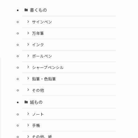
書くもの
サインペン
万年筆
インク
ボールペン
シャープペンシル
鉛筆・色鉛筆
その他
紙もの
ノート
手帳
その他、紙