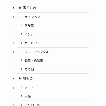
書くもの
サインペン
万年筆
インク
ボールペン
シャープペンシル
鉛筆・色鉛筆
その他
紙もの
ノート
手帳
その他、紙