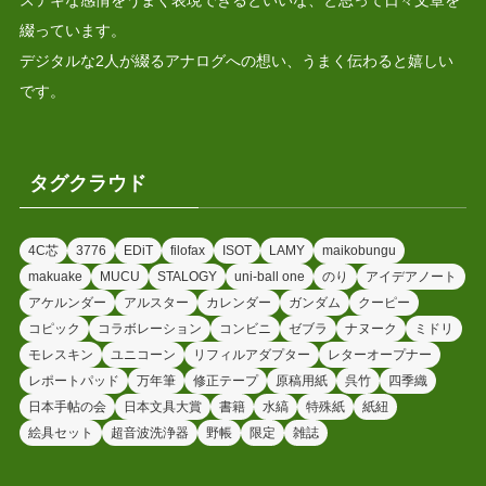
ステキな感情をうまく表現できるといいな、と思って日々文章を
綴っています。
デジタルな2人が綴るアナログへの想い、うまく伝わると嬉しい
です。
タグクラウド
4C芯
3776
EDiT
filofax
ISOT
LAMY
maikobungu
makuake
MUCU
STALOGY
uni-ball one
のり
アイデアノート
アケルンダー
アルスター
カレンダー
ガンダム
クーピー
コピック
コラボレーション
コンビニ
ゼブラ
ナヌーク
ミドリ
モレスキン
ユニコーン
リフィルアダプター
レターオープナー
レポートパッド
万年筆
修正テープ
原稿用紙
呉竹
四季織
日本手帖の会
日本文具大賞
書籍
水縞
特殊紙
紙紐
絵具セット
超音波洗浄器
野帳
限定
雑誌