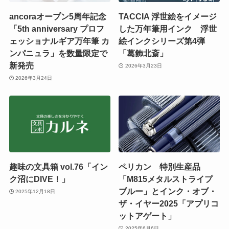
ancoraオープン5周年記念
TACCIA 浮世絵をイメージ
「5th anniversary プロフ
した万年筆用インク 浮世
ェッショナルギア万年筆 カ
絵インクシリーズ第4弾
ンパニュラ」を数量限定で
「葛飾北斎」
新発売
2026年3月23日
2026年3月24日
趣味の文具箱 vol.76「イン
ペリカン 特別生産品
ク沼にDIVE！」
「M815メタルストライプ
ブルー」とインク・オブ・
2025年12月18日
ザ・イヤー2025「アプリコ
ットアゲート」
2025年6月6日