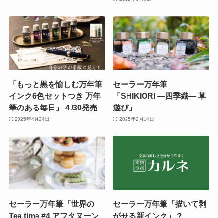
「もっと黒を愉しむ万年筆
セーラー万年筆
インク6色セットつき 万年
「SHIKIORI ―四季織― 草
筆のある毎日」４/30発売
遊び」
2025年4月24日
2025年2月14日
セーラー万年筆「世界の
セーラー万年筆「描いて剥
Tea time #4 アフタヌーン
がせる新インク」？