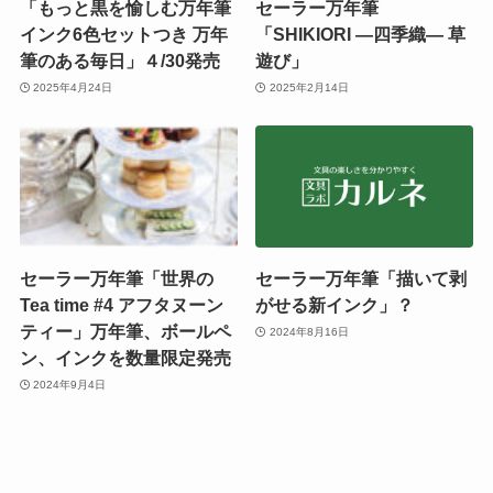
「もっと黒を愉しむ万年筆
セーラー万年筆
インク6色セットつき 万年
「SHIKIORI ―四季織― 草
筆のある毎日」４/30発売
遊び」
2025年4月24日
2025年2月14日
セーラー万年筆「世界の
セーラー万年筆「描いて剥
Tea time #4 アフタヌーン
がせる新インク」？
ティー」万年筆、ボールペ
2024年8月16日
ン、インクを数量限定発売
2024年9月4日