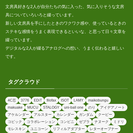
文房具好きな2人が自分たちの気に入った、気に入りそうな文房
具についていろいろと綴っています。
新しい文房具を手にしたときのワクワク感や、使っているときの
ステキな感情をうまく表現できるといいな、と思って日々文章を
綴っています。
デジタルな2人が綴るアナログへの想い、うまく伝わると嬉しい
です。
タグクラウド
4C芯
3776
EDiT
filofax
ISOT
LAMY
maikobungu
makuake
MUCU
STALOGY
uni-ball one
のり
アイデアノート
アケルンダー
アルスター
カレンダー
ガンダム
クーピー
コピック
コラボレーション
コンビニ
ゼブラ
ナヌーク
ミドリ
モレスキン
ユニコーン
リフィルアダプター
レターオープナー