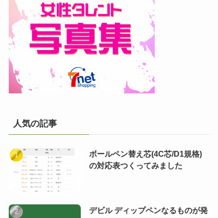
人気の記事
ボールペン替え芯(4C芯/D1規格)
の対応表つくってみました
デビル ディップペンなるものが発