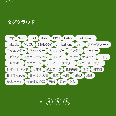
です。
タグクラウド
4C芯
3776
EDiT
filofax
ISOT
LAMY
maikobungu
makuake
MUCU
STALOGY
uni-ball one
のり
アイデアノート
アケルンダー
アルスター
カレンダー
ガンダム
クーピー
コピック
コラボレーション
コンビニ
ゼブラ
ナヌーク
ミドリ
モレスキン
ユニコーン
リフィルアダプター
レターオープナー
レポートパッド
万年筆
修正テープ
原稿用紙
呉竹
四季織
日本手帖の会
日本文具大賞
書籍
水縞
特殊紙
紙紐
絵具セット
超音波洗浄器
野帳
限定
雑誌