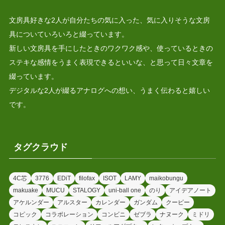
文房具好きな2人が自分たちの気に入った、気に入りそうな文房
具についていろいろと綴っています。
新しい文房具を手にしたときのワクワク感や、使っているときの
ステキな感情をうまく表現できるといいな、と思って日々文章を
綴っています。
デジタルな2人が綴るアナログへの想い、うまく伝わると嬉しい
です。
タグクラウド
4C芯
3776
EDiT
filofax
ISOT
LAMY
maikobungu
makuake
MUCU
STALOGY
uni-ball one
のり
アイデアノート
アケルンダー
アルスター
カレンダー
ガンダム
クーピー
コピック
コラボレーション
コンビニ
ゼブラ
ナヌーク
ミドリ