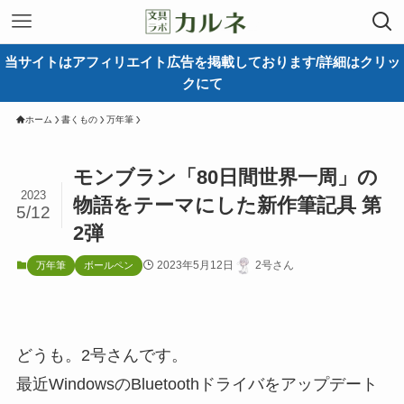
当サイトはアフィリエイト広告を掲載しております/詳細はクリッ
クにて
ホーム
書くもの
万年筆
モンブラン「80日間世界一周」の
2023
物語をテーマにした新作筆記具 第
5/12
2弾
2023年5月12日
2号さん
万年筆
ボールペン
どうも。2号さんです。
最近WindowsのBluetoothドライバをアップデート