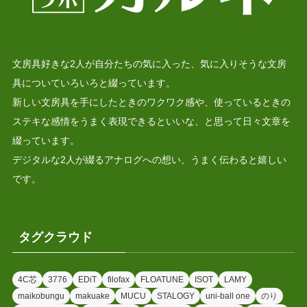
文房具好きな2人が自分たちの気に入った、気に入りそうな文房
具についていろいろと綴っています。
新しい文房具を手にしたときのワクワク感や、使っているときの
ステキな感情をうまく表現できるといいな、と思って日々文章を
綴っています。
デジタルな2人が綴るアナログへの想い、うまく伝わると嬉しい
です。
タグクラウド
4C芯
3776
EDiT
filofax
FLOATUNE
ISOT
LAMY
maikobungu
makuake
MUCU
STALOGY
uni-ball one
のり