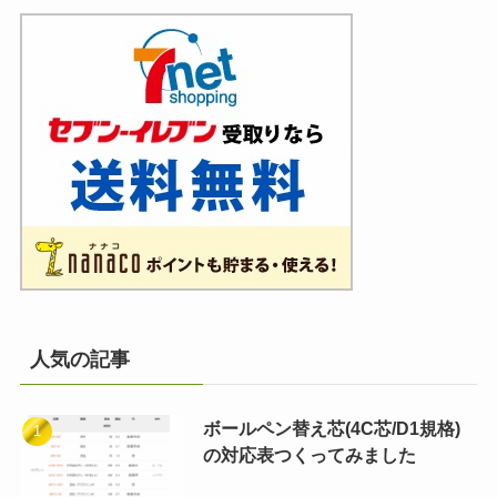
人気の記事
ボールペン替え芯(4C芯/D1規格)
の対応表つくってみました