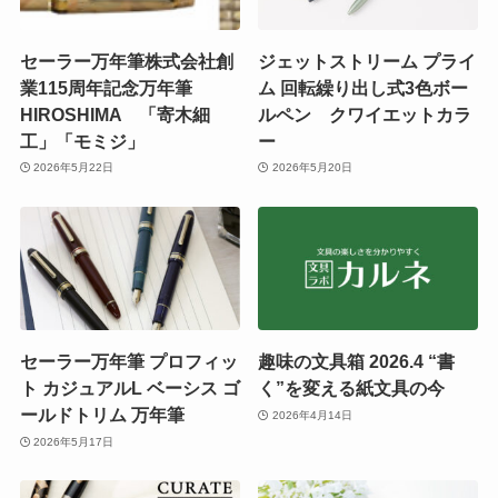
セーラー万年筆株式会社創
ジェットストリーム プライ
業115周年記念万年筆
ム 回転繰り出し式3色ボー
HIROSHIMA 「寄木細
ルペン クワイエットカラ
工」「モミジ」
ー
2026年5月22日
2026年5月20日
セーラー万年筆 プロフィッ
趣味の文具箱 2026.4 “書
ト カジュアルL ベーシス ゴ
く”を変える紙文具の今
ールドトリム 万年筆
2026年4月14日
2026年5月17日