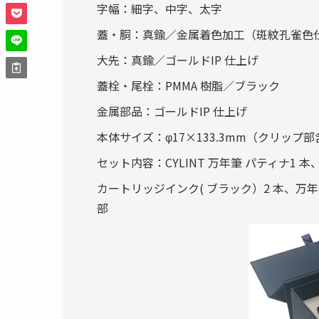
字幅：細字、中字、太字
蓋・胴：真鍮／金属着色加工（斑紋孔雀色
大先：真鍮／ゴールドIP 仕上げ
蓋栓・尾栓：PMMA 樹脂／ブラック
金属部品：ゴールドIP 仕上げ
本体サイズ：φ17×133.3mm（クリップ部含
セット内容：CYLINT 万年筆 パティナ1 
カートリッジインク( ブラック）2 本、万
部