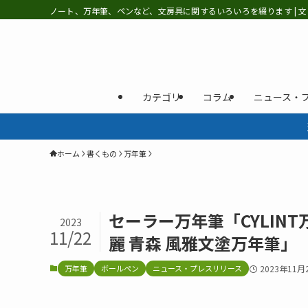
ノート、万年筆、ペンなど、文房具に関するいろいろを綴ります | 文
カテゴリ
コラム
ニュース・
ホーム
書くもの
万年筆
セーラー万年筆「CYLIN
2023
11/22
麗 青森 風雅文塗万年筆」
万年筆
ボールペン
ニュース・プレスリリース
2023年11月