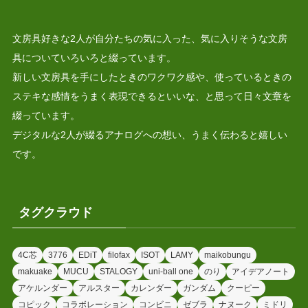
文房具好きな2人が自分たちの気に入った、気に入りそうな文房
具についていろいろと綴っています。
新しい文房具を手にしたときのワクワク感や、使っているときの
ステキな感情をうまく表現できるといいな、と思って日々文章を
綴っています。
デジタルな2人が綴るアナログへの想い、うまく伝わると嬉しい
です。
タグクラウド
4C芯
3776
EDiT
filofax
ISOT
LAMY
maikobungu
makuake
MUCU
STALOGY
uni-ball one
のり
アイデアノート
アケルンダー
アルスター
カレンダー
ガンダム
クーピー
コピック
コラボレーション
コンビニ
ゼブラ
ナヌーク
ミドリ