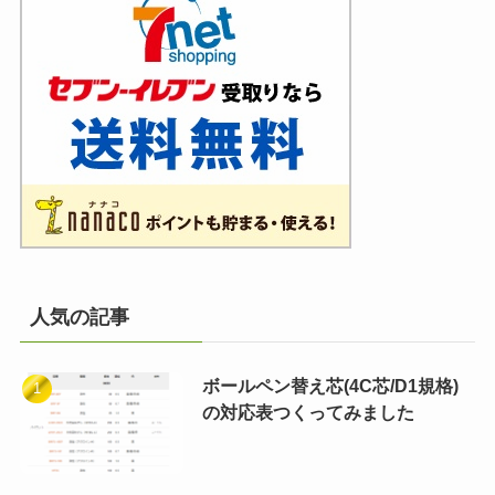
人気の記事
ボールペン替え芯(4C芯/D1規格)
の対応表つくってみました