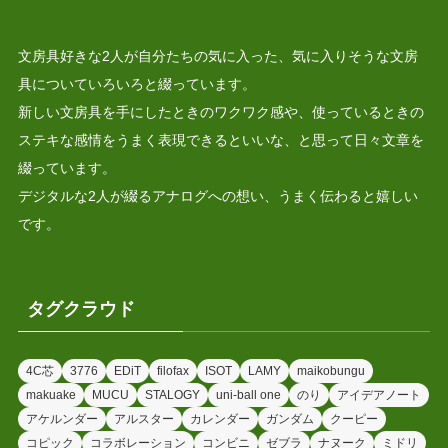
文房具好きな2人が自分たちの気に入った、気に入りそうな文房
具についていろいろと綴っています。
新しい文房具を手にしたときのワクワク感や、使っているときの
ステキな感情をうまく表現できるといいな、と思って日々文章を
綴っています。
デジタルな2人が綴るアナログへの想い、うまく伝わると嬉しい
です。
タグクラウド
4C芯
3776
EDiT
filofax
ISOT
LAMY
maikobungu
makuake
MUCU
STALOGY
uni-ball one
のり
アイデアノート
アケルンダー
アルスター
カレンダー
ガンダム
クーピー
コピック
コラボレーション
コンビニ
ゼブラ
ナヌーク
ミドリ