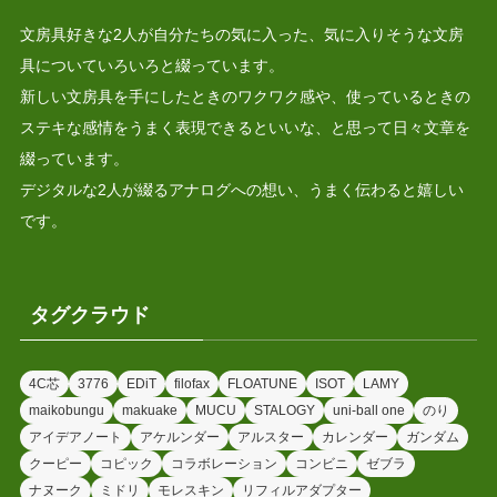
文房具好きな2人が自分たちの気に入った、気に入りそうな文房
具についていろいろと綴っています。
新しい文房具を手にしたときのワクワク感や、使っているときの
ステキな感情をうまく表現できるといいな、と思って日々文章を
綴っています。
デジタルな2人が綴るアナログへの想い、うまく伝わると嬉しい
です。
タグクラウド
4C芯
3776
EDiT
filofax
FLOATUNE
ISOT
LAMY
maikobungu
makuake
MUCU
STALOGY
uni-ball one
のり
アイデアノート
アケルンダー
アルスター
カレンダー
ガンダム
クーピー
コピック
コラボレーション
コンビニ
ゼブラ
ナヌーク
ミドリ
モレスキン
リフィルアダプター