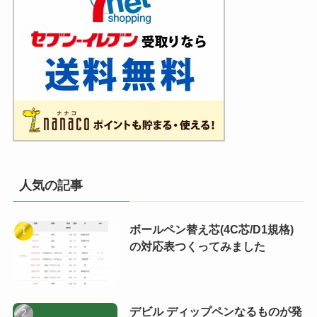
人気の記事
ボールペン替え芯(4C芯/D1規格)
の対応表つくってみました
デビル ディップペンなるものが発