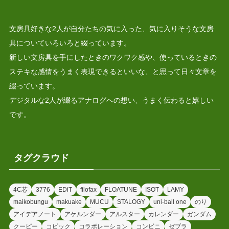
文房具好きな2人が自分たちの気に入った、気に入りそうな文房
具についていろいろと綴っています。
新しい文房具を手にしたときのワクワク感や、使っているときの
ステキな感情をうまく表現できるといいな、と思って日々文章を
綴っています。
デジタルな2人が綴るアナログへの想い、うまく伝わると嬉しい
です。
タグクラウド
4C芯
3776
EDiT
filofax
FLOATUNE
ISOT
LAMY
maikobungu
makuake
MUCU
STALOGY
uni-ball one
のり
アイデアノート
アケルンダー
アルスター
カレンダー
ガンダム
クーピー
コピック
コラボレーション
コンビニ
ゼブラ